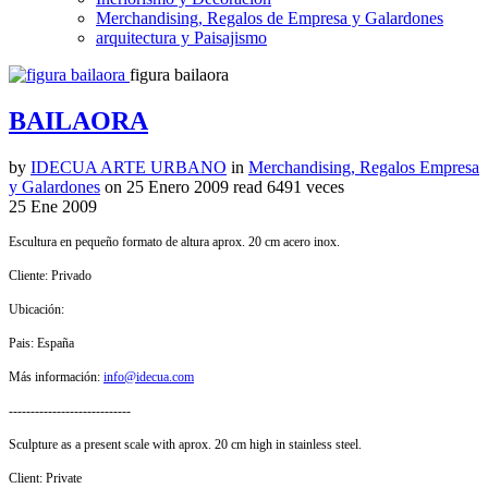
Merchandising, Regalos de Empresa y Galardones
arquitectura y Paisajismo
figura bailaora
BAILAORA
by
IDECUA ARTE URBANO
in
Merchandising, Regalos Empresa
y Galardones
on
25 Enero 2009
read
6491 veces
25
Ene
2009
Escultura en pequeño formato de altura aprox. 20 cm acero inox.
Cliente: Privado
Ubicación:
Pais: España
Más información:
info@idecua.com
----------------------------
Sculpture as a present scale with aprox. 20 cm high in stainless steel.
Client: Private