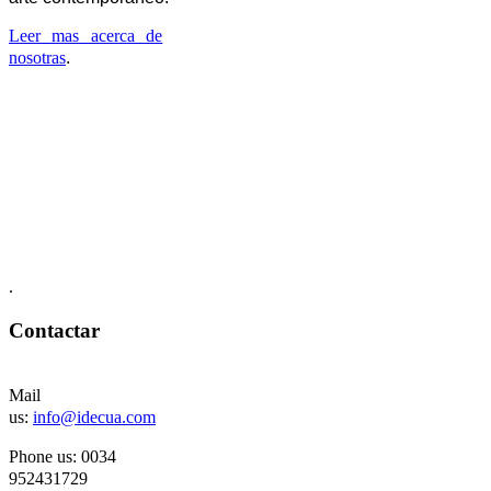
Leer mas acerca de
nosotras
.
.
Contactar
Mail
us:
info@idecua.com
Phone us: 00
34
952431729