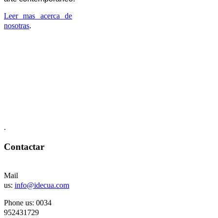
Leer mas acerca de
nosotras
.
.
Contactar
Mail
us:
info@idecua.com
Phone us: 00
34
952431729