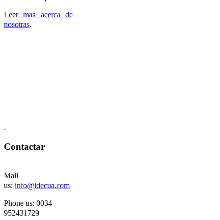
Leer mas acerca de
nosotras
.
.
Contactar
Mail
us:
info@idecua.com
Phone us: 00
34
952431729