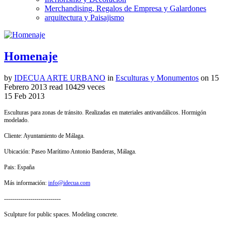
Merchandising, Regalos de Empresa y Galardones
arquitectura y Paisajismo
Homenaje
by
IDECUA ARTE URBANO
in
Esculturas y Monumentos
on
15
Febrero 2013
read
10429 veces
15
Feb
2013
Esculturas para zonas de tránsito. Realizadas en materiales antivandálicos. Hormigón
modelado.
Cliente: Ayuntamiento de Málaga.
Ubicación: Paseo Marítimo Antonio Banderas, Málaga.
Pais: España
Más información:
info@idecua.com
----------------------------
Sculpture for public spaces.
Modeling concrete.