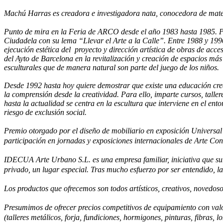
Machú Harras es creadora e investigadora nata, conocedora de materi
Punto de mira en la Feria de ARCO desde el año 1983 hasta 1985.
Ciudadela con su lema “Llevar el Arte a la Calle”. Entre 1988 y 199
ejecución estética del proyecto y dirección artística de obras de acc
del Ayto de Barcelona en la revitalización y creación de espacios má
esculturales que de manera natural son parte del juego de los niños.
Desde 1992 hasta hoy quiere demostrar que existe una educación creati
la comprensión desde la creatividad. Para ello, imparte cursos, taller
hasta la actualidad se centra en la escultura que interviene en el en
riesgo de exclusión social.
Premio otorgado por el diseño de mobiliario en exposición Universal
participación en jornadas y exposiciones internacionales de Arte C
IDECUA Arte Urbano S.L. es una empresa familiar, iniciativa que sur
privado, un lugar especial. Tras mucho esfuerzo por ser entendido, 
Los productos que ofrecemos son todos artísticos, creativos, novedoso
Presumimos de ofrecer precios competitivos de equipamiento con valor
(talleres metálicos, forja, fundiciones, hormigones, pinturas, fibras, l