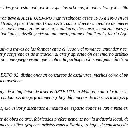
ales y obsesionada por los espacios urbanos, la naturaleza y los niño
 Promueve el ARTE URBANO manifestándolo desde 1986 a 1990 en las
0 trabaja para Parques Urbanos SL como directora creativa de interve
esos, pavimentos, zonas de ocio, mobiliario, descanso, tematizaciones y
s habitables; diseña y ejecuta un nuevo parque infantil en C/ Maria Ag
va a través de las formas; entre el juego y el romance, entender y ser 
es y conferencias de iniciación al arte y apreciación del entorno artíst
torno como juego visual que incita a la participación e imaginación de 
 EXPO 92, distinciones en concursos de esculturas, meritos como el pr
ontemporáneo.
ge de la inquietud de traer el ARTE UTIL a Málaga; con soluciones est
la ciudad nos acoge gratamente y hoy día muchos de nuestros trabajos 
s, exclusivos y diseñados a medida del espacio donde se van a instalar.
 de obra de arte, fabricados preferentemente por la industria local, d
onas y textiles, graficas, artistas especializados, trabajos de construcci