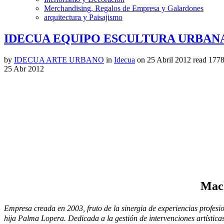
Merchandising, Regalos de Empresa y Galardones
arquitectura y Paisajismo
IDECUA EQUIPO ESCULTURA URBAN
by
IDECUA ARTE URBANO
in
Idecua
on
25 Abril 2012
read
1778
25
Abr
2012
Mach
Empresa creada en 2003, fruto de la sinergia de experiencias profesi
hija Palma Lopera. Dedicada a la gestión de intervenciones artística