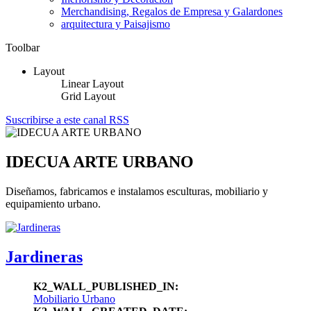
Merchandising, Regalos de Empresa y Galardones
arquitectura y Paisajismo
Toolbar
Layout
Linear Layout
Grid Layout
Suscribirse a este canal RSS
IDECUA ARTE URBANO
Diseñamos, fabricamos e instalamos esculturas, mobiliario y
equipamiento urbano.
Jardineras
K2_WALL_PUBLISHED_IN:
Mobiliario Urbano