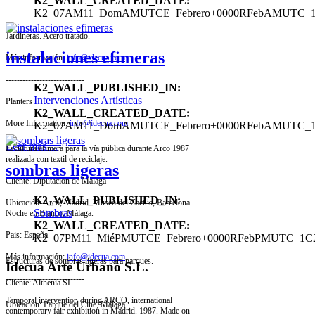
K2_WALL_CREATED_DATE:
K2_07AM11_DomAMUTCE_Febrero+0000RFebAMUTC_
Jardineras. Acero tratado.
instalaciones efimeras
Más información:
info@idecua.com
----------------------------
K2_WALL_PUBLISHED_IN:
Intervenciones Artísticas
Planters
K2_WALL_CREATED_DATE:
More Information:
info@idecua.com
K2_07AM11_DomAMUTCE_Febrero+0000RFebAMUTC_
Leer más ...
Escultura efímera para la vía pública durante Arco 1987
realizada con textil de reciclaje.
sombras ligeras
Cliente: Diputación de Málaga
K2_WALL_PUBLISHED_IN:
Ubicación: Arco, Madrid. Museo del Cactus, Barcelona.
Sombras
Noche en Blanco, Málaga.
K2_WALL_CREATED_DATE:
Pais: España
K2_07PM11_MiéPMUTCE_Febrero+0000RFebPMUTC_1C
Más información:
info@idecua.com
Estructuras de sombras ligeras para parques.
Idecua Arte Urbano S.L.
----------------------------
Cliente: Althenia SL.
Temporal intervention during ARCO, international
Ubicación: Parque del Cine, Málaga.
contemporary fair exhibition in Madrid. 1987. Made on