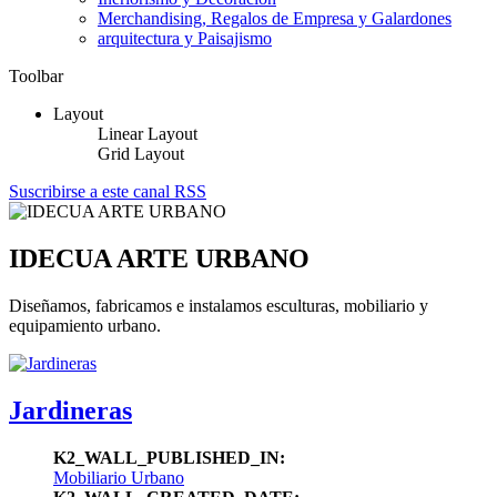
Merchandising, Regalos de Empresa y Galardones
arquitectura y Paisajismo
Toolbar
Layout
Linear Layout
Grid Layout
Suscribirse a este canal RSS
IDECUA ARTE URBANO
Diseñamos, fabricamos e instalamos esculturas, mobiliario y
equipamiento urbano.
Jardineras
K2_WALL_PUBLISHED_IN:
Mobiliario Urbano