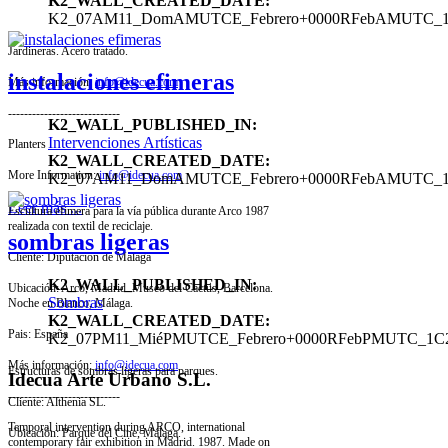
K2_WALL_CREATED_DATE:
K2_07AM11_DomAMUTCE_Febrero+0000RFebAMUTC_
Jardineras. Acero tratado.
instalaciones efimeras
Más información:
info@idecua.com
----------------------------
K2_WALL_PUBLISHED_IN:
Intervenciones Artísticas
Planters
K2_WALL_CREATED_DATE:
More Information:
info@idecua.com
K2_07AM11_DomAMUTCE_Febrero+0000RFebAMUTC_
Leer más ...
Escultura efímera para la vía pública durante Arco 1987
realizada con textil de reciclaje.
sombras ligeras
Cliente: Diputación de Málaga
K2_WALL_PUBLISHED_IN:
Ubicación: Arco, Madrid. Museo del Cactus, Barcelona.
Sombras
Noche en Blanco, Málaga.
K2_WALL_CREATED_DATE:
Pais: España
K2_07PM11_MiéPMUTCE_Febrero+0000RFebPMUTC_1C
Más información:
info@idecua.com
Estructuras de sombras ligeras para parques.
Idecua Arte Urbano S.L.
----------------------------
Cliente: Althenia SL.
Temporal intervention during ARCO, international
Ubicación: Parque del Cine, Málaga.
contemporary fair exhibition in Madrid. 1987. Made on